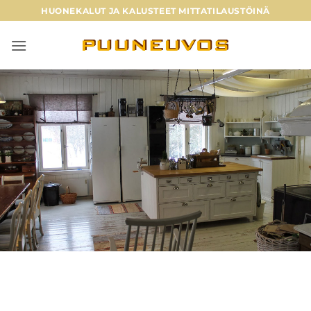
Skip
HUONEKALUT JA KALUSTEET MITTATILAUSTÖINÄ
to
content