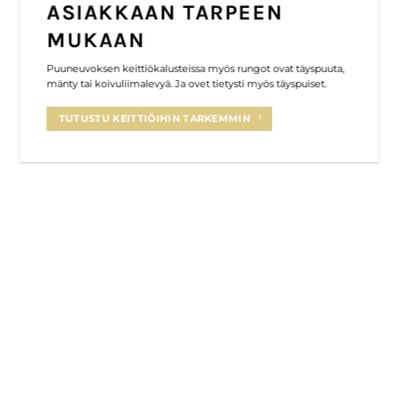
AAN TARPEEN
PUISET 
N
Vaatekaappi, vitriini
yleisimpiä tekemiä
ökalusteissa myös rungot ovat täyspuuta,
levyä. Ja ovet tietysti myös täyspuiset.
TUTUSTU KIIN
TIÖIHIN TARKEMMIN